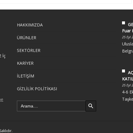
GE
HAKKIMIZDA
Fuar 
ÜRÜNLER
25 Eyl 
Ulusl
SEKTÖRLER
Belgra
 İç
KARİYER
AQ
İLETİŞİM
KATI
25 Eyl 
GİZLİLİK POLİTİKASI
4-6 E
Taşke
Search Button
Search
for:
aklıdır.