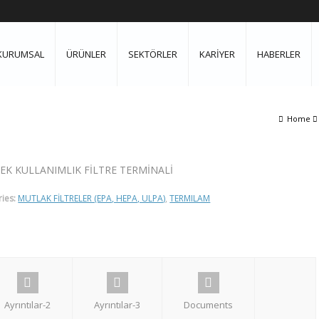
KURUMSAL
ÜRÜNLER
SEKTÖRLER
KARİYER
HABERLER
Home
TEK KULLANIMLIK FİLTRE TERMİNALİ
ies:
MUTLAK FİLTRELER (EPA, HEPA, ULPA)
,
TERMILAM
Ayrıntılar-2
Ayrıntılar-3
Documents