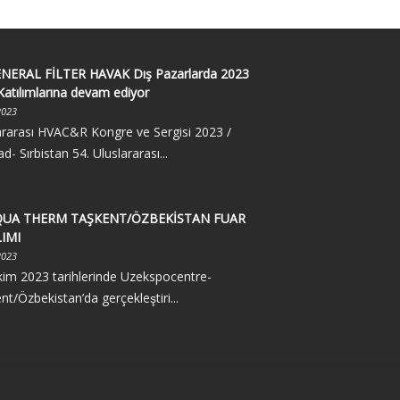
NERAL FİLTER HAVAK Dış Pazarlarda 2023
Katılımlarına devam ediyor
2023
ararası HVAC&R Kongre ve Sergisi 2023 /
d- Sırbistan 54. Uluslararası...
UA THERM TAŞKENT/ÖZBEKİSTAN FUAR
LIMI
2023
kim 2023 tarihlerinde Uzekspocentre-
nt/Özbekistan’da gerçekleştiri...