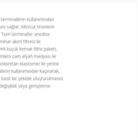
 terminallerin kullanımından
sini sağlar. Mevcut tesislerin
r. Tüm terminaller anodize
nar akım filtresi ile
mli küçük kırmalı filtre paketi,
n mikro cam elyafı medyası ile
oliüretan elastomer ile yerine
allerin kullanımından kaçınarak,
basit bir şekilde oluşturulmasını
değişiklik veya genişletme