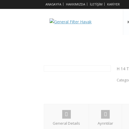
ANASAYFA
HAKKIMIZDA
İLETİŞİM
KARİYER
TERMILAM TAM
H 14 
Categor
General Details
Ayrıntılar