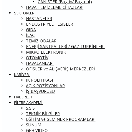
CANISTER (Bag-in/ Bag-out)
HAVA TEMİZLEME CİHAZLARI
SEKTÖRLER
HASTANELER
ENDÜSTRİYEL TESİSLER
GIDA
İLAÇ
TEMİZ ODALAR
ENERJİ SANTRALLERİ / GAZ TÜRBİNLERİ
MİKRO ELEKTRONİK
OTOMOTİV
HAVALANLARI
OFİSLER ve ALIŞVERİŞ MERKEZLERİ
KARİYER
İK POLİTİKASI
AÇIK POZİSYONLAR
İŞ BAŞVURUSU
HABERLER
FİLTRE AKADEMİ
S.S.S
TEKNİK BİLGİLER
EĞİTİM ve SEMİNER PROGRAMLARI
SUNUM
GFH VIDEO