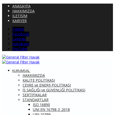
ANASAYFA
HAKKIMIZDA
İLETİŞİM
KARİYER
Twitter
FaceBook
Linkedin
Instagram
YouTube
KURUMSAL
HAKKIMIZDA
KALİTE POLİTİKASI
ÇEVRE ve ENERJİ POLİTİKASI
İŞ SAĞLIĞI ve GÜVENLİĞİ POLİTİKASI
SERTİFİKALAR
STANDARTLAR
ISO 16890
UNI EN 16798-3 :2018
UNI 10399