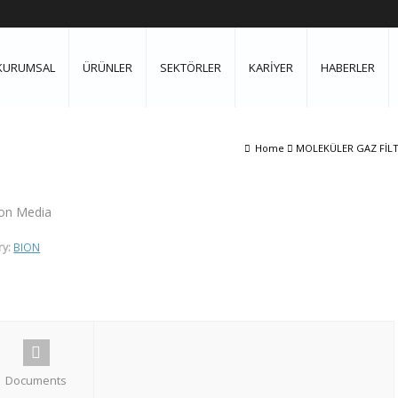
KURUMSAL
ÜRÜNLER
SEKTÖRLER
KARİYER
HABERLER
Home
MOLEKÜLER GAZ FİLTRE
tion Media
ry:
BION
Documents