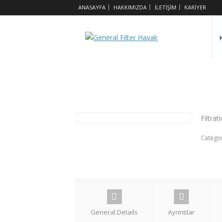
ANASAYFA
HAKKIMIZDA
İLETİŞİM
KARİYER
BION ISORB MAX
Filtra
Catego
General Details
Ayrıntılar