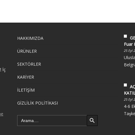
GE
HAKKIMIZDA
Fuar 
ÜRÜNLER
25 Eyl 
Ulusl
SEKTÖRLER
Belgra
 İç
KARİYER
AQ
İLETİŞİM
KATI
25 Eyl 
GİZLİLİK POLİTİKASI
4-6 E
Taşke
Search Button
Search
for: